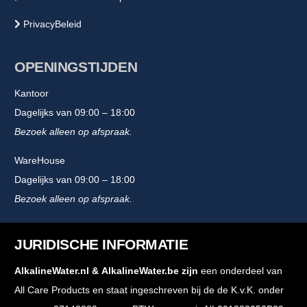
PrivacyBeleid
OPENINGSTIJDEN
Kantoor
Dagelijks van 09:00 – 18:00
Bezoek alleen op afspraak.
WareHouse
Dagelijks van 09:00 – 18:00
Bezoek alleen op afspraak.
JURIDISCHE INFORMATIE
AlkalineWater.nl
&
AlkalineWater.be
zijn
een onderdeel van
All Care Products en staat ingeschreven bij de de K.v.K. onder