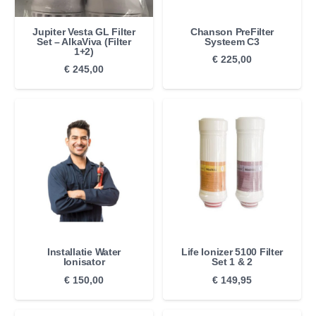
Jupiter Vesta GL Filter
Chanson PreFilter
Set – AlkaViva (Filter
Systeem C3
1+2)
€
225,00
€
245,00
Installatie Water
Life Ionizer 5100 Filter
Ionisator
Set 1 & 2
€
150,00
€
149,95