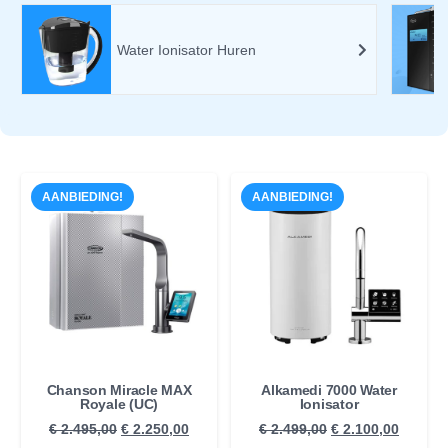
NextLife
AANBIEDING!
AANBIEDING!
Chanson Miracle MAX
Alkamedi 7000 Water
Royale (UC)
Ionisator
Oorspronkelijke
Huidige
Oorspronkelijke
Huidig
€
2.495,00
€
2.250,00
€
2.499,00
€
2.100,00