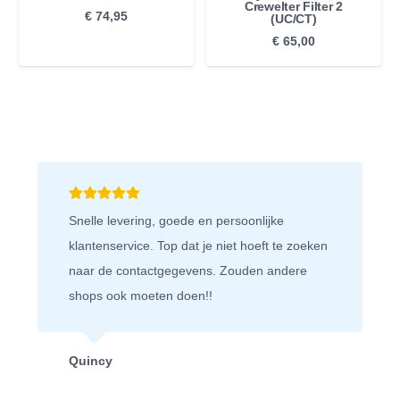
Crewelter Filter 2
€
74,95
(UC/CT)
€
65,00
Wij bestellen graag bij deze webshop.
Bestelling wordt snel bezorgd en als je iets
retour stuurt, dan doen ze niet moeilijk en heb
je snel je geld weer terug. Fijn bedrijf!
Niels