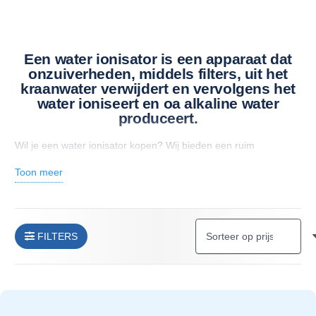
Een water ionisator is een apparaat dat
onzuiverheden, middels filters, uit het
kraanwater verwijdert en vervolgens het
water ioniseert en oa alkaline water
produceert.
Wil je een water ionisator kopen? Wij bieden een ruim
assortiment water ionisatoren aan. Diverse merken, zoals
Toon meer
AlkaMedi, Chanson, Life Ionizers, Prime, Rettin, Kangen Water,
Enagic, Tyent.
FILTERS