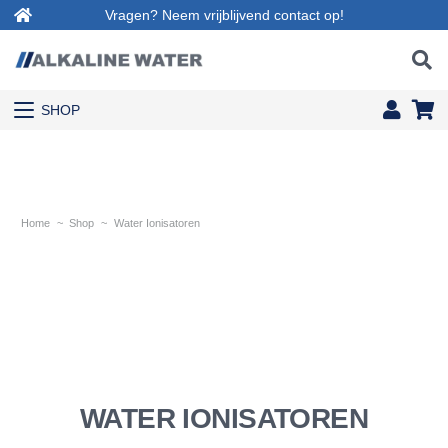
Vragen? Neem vrijblijvend contact op!
SHOP
Home
~
Shop
~
Water Ionisatoren
WATER IONISATOREN