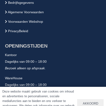
Bedrijfsgegevens
Algemene Voorwaarden
Voorwaarden Webshop
PrivacyBeleid
OPENINGSTIJDEN
Kantoor
Dagelijks van 09:00 – 18:00
Bezoek alleen op afspraak.
WareHouse
Dagelijks van 09:00 – 18:00
Bezoek alleen op afspraak.
Deze website maakt gebruik van cookies om inhoud
en advertenties te personaliseren, sociale
mediafuncties aan te bieden en ons verkeer te
AKKOORD
analyseren. We delen ook informatie over uw gebruik