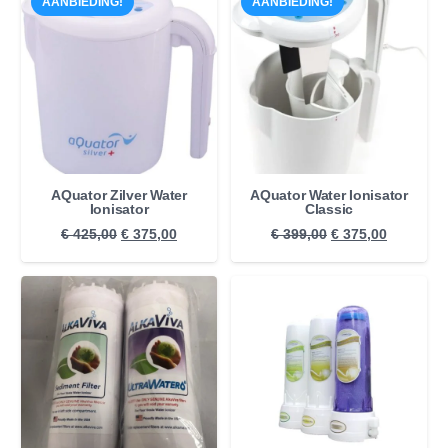
AANBIEDING!
AANBIEDING!
AQuator Zilver Water
AQuator Water Ionisator
Ionisator
Classic
Oorspronkelijke
Huidige
Oorspronkelijke
Huidige
€
425,00
€
375,00
€
399,00
€
375,00
prijs
prijs
prijs
prijs
was:
is:
was:
is:
€ 425,00.
€ 375,00.
€ 399,00.
€ 375,00.