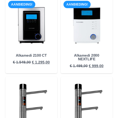
AANBIEDING!
AANBIEDING!
Alkamedi 2100 CT
Alkamedi 2000
NEXTLIFE
Oorspronkelijke
Huidige
€
1.549,00
€
1.295,00
Oorspronkelijke
Huidige
€
1.499,00
€
999,00
prijs
prijs
prijs
prijs
was:
is:
was:
is:
€ 1.549,00.
€ 1.295,00.
€ 1.499,00.
€ 999,00