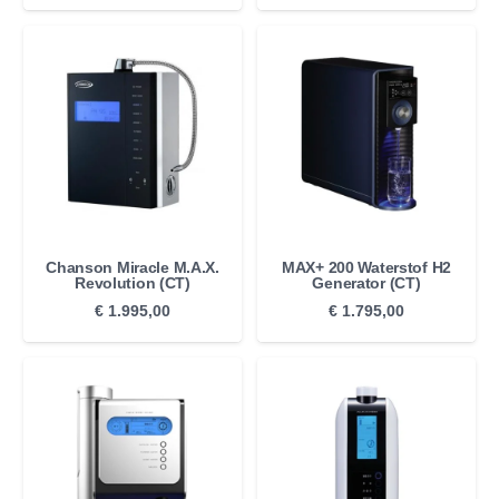
prijs
prijs
prijs
prijs
was:
is:
was:
is:
€ 2.495,00.
€ 2.250,00.
€ 2.499,00.
€ 2.100
Chanson Miracle M.A.X.
MAX+ 200 Waterstof H2
Revolution (CT)
Generator (CT)
€
1.995,00
€
1.795,00