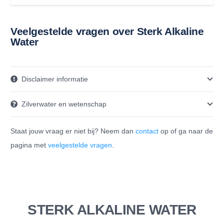
prijs
prijs
was:
is:
Veelgestelde vragen over Sterk Alkaline
€ 399,00.
€ 375,00.
Water
Disclaimer informatie
Zilverwater en wetenschap
Staat jouw vraag er niet bij? Neem dan
contact
op of ga naar de
pagina met
veelgestelde vragen
.
STERK ALKALINE WATER