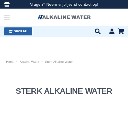
Vragen? Neem vrijblijvend contact op!
SHOP NU
Home
~
Alkaline Water
~
Sterk Alkaline Water
STERK ALKALINE WATER