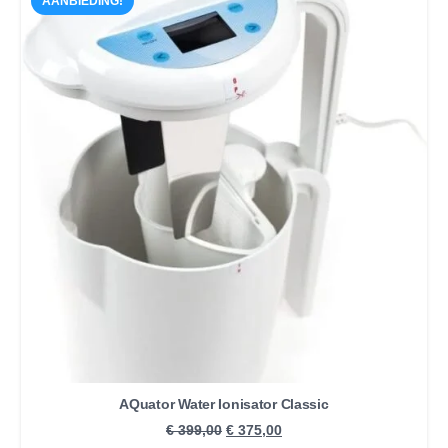
AANBIEDING!
AQuator Water Ionisator Classic
Oorspronkelijke
Huidige
€
399,00
€
375,00