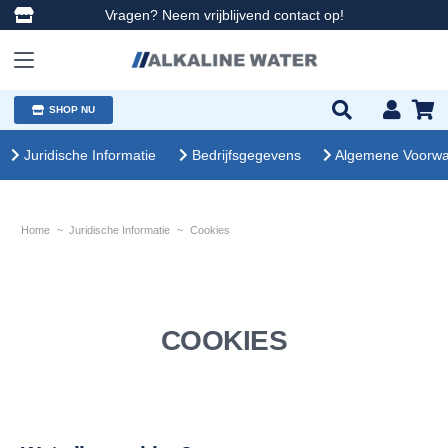
Vragen? Neem vrijblijvend contact op!
SHOP NU
Juridische Informatie
Bedrijfsgegevens
Algemene Voorw
Home
~
Juridische Informatie
~
Cookies
COOKIES