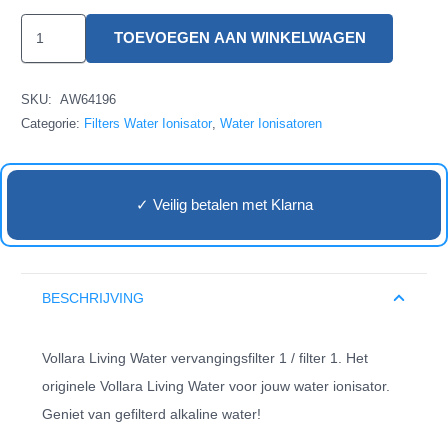
Vollara
TOEVOEGEN AAN WINKELWAGEN
Living
Water
SKU:
AW64196
Filter
Categorie:
Filters Water Ionisator
,
Water Ionisatoren
1
aantal
✓ Veilig betalen met Klarna
BESCHRIJVING
Vollara Living Water vervangingsfilter 1 / filter 1. Het
originele Vollara Living Water voor jouw water ionisator.
Geniet van gefilterd alkaline water!