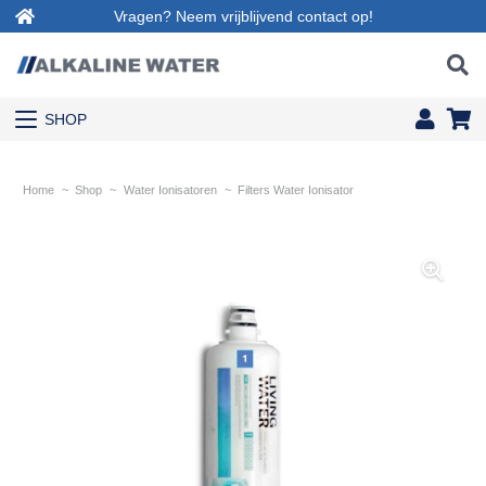
Vragen? Neem vrijblijvend contact op!
SHOP
Home
~
Shop
~
Water Ionisatoren
~
Filters Water Ionisator