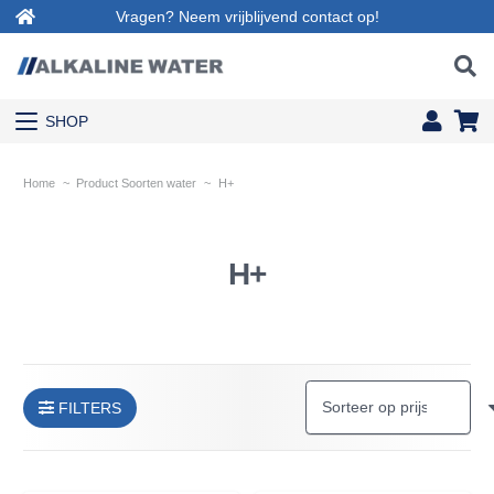
Vragen? Neem vrijblijvend contact op!
SHOP
Home
~
Product Soorten water
~
H+
H+
FILTERS