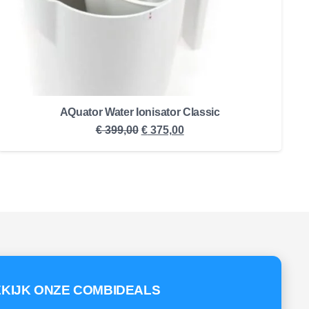
AQuator Water Ionisator Classic
Oorspronkelijke
Huidige
€
399,00
€
375,00
prijs
prijs
was:
is:
€ 399,00.
€ 375,00.
KIJK ONZE COMBIDEALS