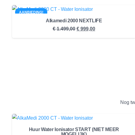
AANBIEDING!
Alkamedi 2000 NEXTLIFE
Oorspronkelijke
Huidige
€
1.499,00
€
999,00
prijs
prijs
was:
is:
€ 1.499,00.
€ 999,00.
Nog twi
Huur Water Ionisator START (NIET MEER
MOGELIJK)