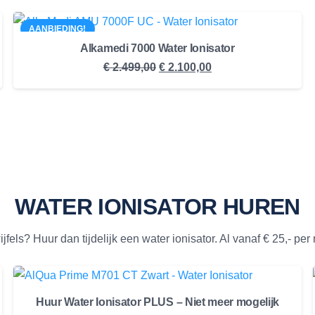
AANBIEDING!
Alkamedi 7000 Water Ionisator
Oorspronkelijke
Huidige
€
2.499,00
€
2.100,00
prijs
prijs
was:
is:
€ 2.499,00.
€ 2.100,00.
WATER IONISATOR HUREN
jfels? Huur dan tijdelijk een water ionisator. Al vanaf € 25,- pe
Huur Water Ionisator PLUS – Niet meer mogelijk