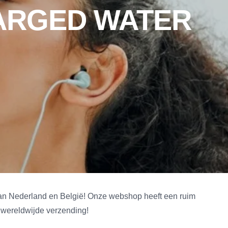
ARGED WATER
st van Nederland en België! Onze webshop heeft een ruim
n wereldwijde verzending!