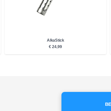
AlkaStick
€
24,99
BE