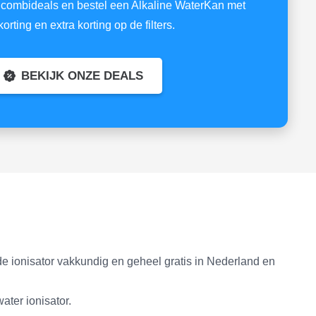
combideals en bestel een Alkaline WaterKan met
orting en extra korting op de filters.
BEKIJK ONZE DEALS
 de ionisator vakkundig en geheel gratis in Nederland en
ater ionisator.