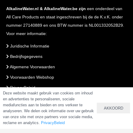
AlkalineWater.nl
&
AlkalineWater.be
zijn
een onderdeel van
All Care Products en staat ingeschreven bij de de K.v.K. onder
nummer 27140889 en ons BTW nummer is NL001332052B29.
Voor meer informatie:
Juridische Informatie
Bedrijfsgegevens
Algemene Voorwaarden
Voorwaarden Webshop
PrivacyBeleid
Deze website maakt gebruik van cookies om inhoud
en advertenties te personaliseren, sociale
mediafuncties aan te bieden en ons verkeer te
VEILIG BETALEN & BESTELLEN
AKKOORD
analyseren. We delen ook informatie over uw gebruik
van onze site met onze partners voor sociale media,
reclame en analytics.
PrivacyBeleid