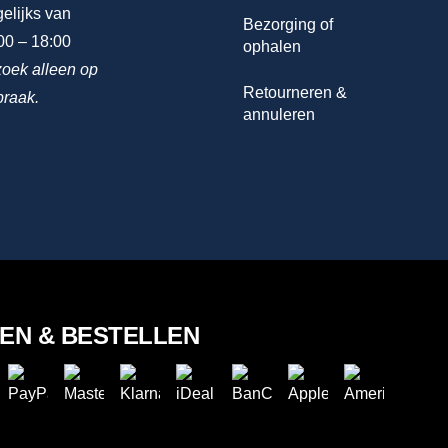
elijks van
Bezorging of
00 – 18:00
ophalen
oek alleen op
Retourneren &
praak.
annuleren
LEN & BESTELLEN