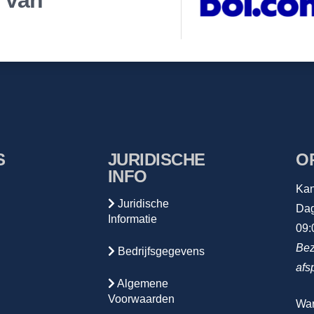
r van
S
JURIDISCHE
O
INFO
Kan
Juridische
Dag
Informatie
09:
Bez
Bedrijfsgegevens
afs
Algemene
Voorwaarden
Wa