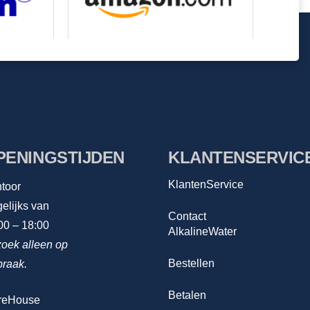
PENINGSTIJDEN
KLANTENSERVIC
KlantenService
toor
elijks van
Contact
00 – 18:00
AlkalineWater
oek alleen op
Bestellen
praak.
Betalen
reHouse