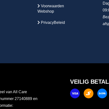
Dag
Voorwaarden
09:
Webshop
Bez
PrivacyBeleid
afs
VEILIG BETA
el van All Care
er nummer 27140889 en
rmatie: