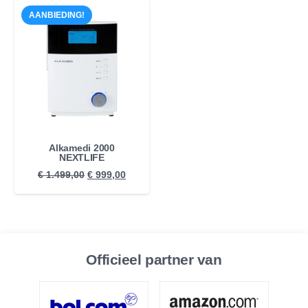
AANBIEDING!
Alkamedi 2000
NEXTLIFE
Oorspronkelijke
Huidige
€
1.499,00
€
999,00
prijs
prijs
was:
is:
€ 1.499,00.
€ 999,00.
Officieel partner van