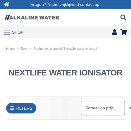
Vragen? Neem vrijblijvend contact op!
SHOP
Home
~
Shop
~
Producten getagged “NextLife water ionisator”
NEXTLIFE WATER IONISATOR
FILTERS