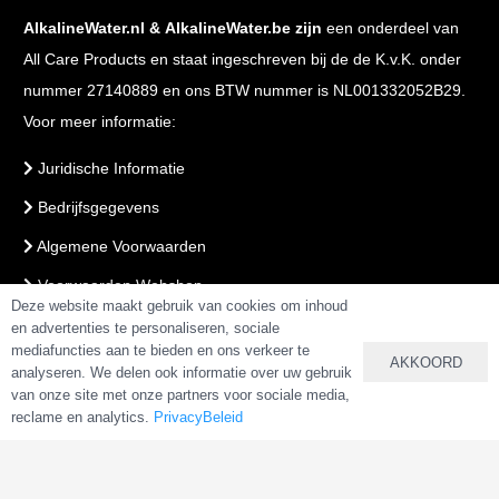
AlkalineWater.nl
&
AlkalineWater.be
zijn
een onderdeel van
All Care Products en staat ingeschreven bij de de K.v.K. onder
nummer 27140889 en ons BTW nummer is NL001332052B29.
Voor meer informatie:
Juridische Informatie
Bedrijfsgegevens
Algemene Voorwaarden
Voorwaarden Webshop
Deze website maakt gebruik van cookies om inhoud
PrivacyBeleid
en advertenties te personaliseren, sociale
mediafuncties aan te bieden en ons verkeer te
AKKOORD
analyseren. We delen ook informatie over uw gebruik
VEILIG BETALEN & BESTELLEN
van onze site met onze partners voor sociale media,
reclame en analytics.
PrivacyBeleid