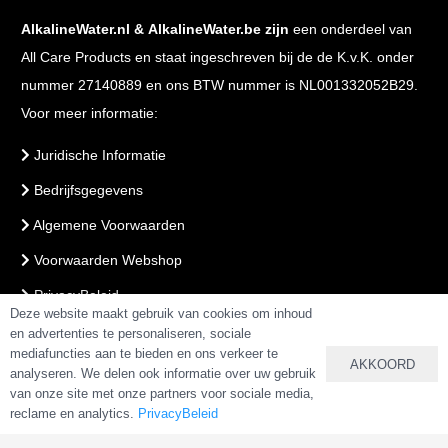
AlkalineWater.nl
&
AlkalineWater.be
zijn
een onderdeel van
All Care Products en staat ingeschreven bij de de K.v.K. onder
nummer 27140889 en ons BTW nummer is NL001332052B29.
Voor meer informatie:
Juridische Informatie
Bedrijfsgegevens
Algemene Voorwaarden
Voorwaarden Webshop
PrivacyBeleid
Deze website maakt gebruik van cookies om inhoud
en advertenties te personaliseren, sociale
mediafuncties aan te bieden en ons verkeer te
VEILIG BETALEN & BESTELLEN
AKKOORD
analyseren. We delen ook informatie over uw gebruik
van onze site met onze partners voor sociale media,
reclame en analytics.
PrivacyBeleid