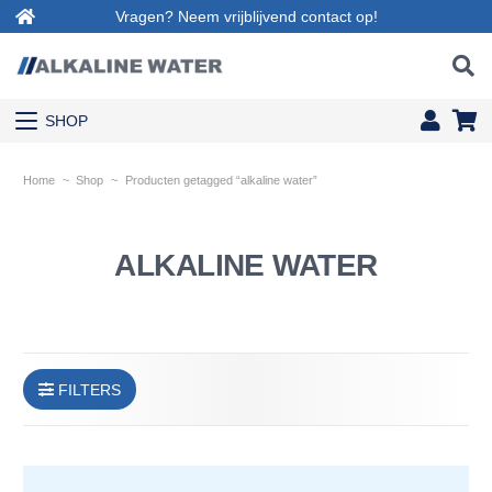
Vragen? Neem vrijblijvend contact op!
SHOP
Home
~
Shop
~
Producten getagged “alkaline water”
ALKALINE WATER
FILTERS