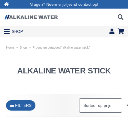
Vragen? Neem vrijblijvend contact op!
SHOP
Home
~
Shop
~
Producten getagged “alkaline water stick”
ALKALINE WATER STICK
FILTERS