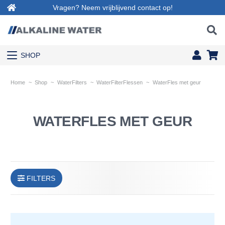
Vragen? Neem vrijblijvend contact op!
SHOP
Home
~
Shop
~
WaterFilters
~
WaterFilterFlessen
~
WaterFles met geur
WATERFLES MET GEUR
FILTERS