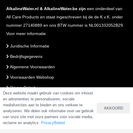
AlkalineWater.nl
&
AlkalineWater.be
zijn
een onderdeel van
All Care Products en staat ingeschreven bij de de K.v.K. onder
nummer 27140889 en ons BTW nummer is NL001332052B29.
Voor meer informatie:
Juridische Informatie
Bedrijfsgegevens
Algemene Voorwaarden
Voorwaarden Webshop
PrivacyBeleid
Deze website maakt gebruik van cookies om inhoud
en advertenties te personaliseren, sociale
mediafuncties aan te bieden en ons verkeer te
VEILIG BETALEN & BESTELLEN
AKKOORD
analyseren. We delen ook informatie over uw gebruik
van onze site met onze partners voor sociale media,
reclame en analytics.
PrivacyBeleid