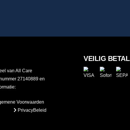
VEILIG BETA
el van All Care
er nummer 27140889 en
rmatie:
gemene Voorwaarden
PrivacyBeleid