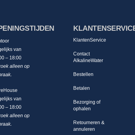
PENINGSTIJDEN
KLANTENSERVIC
KlantenService
toor
elijks van
Contact
00 – 18:00
AlkalineWater
oek alleen op
Bestellen
praak.
Betalen
reHouse
elijks van
Bezorging of
00 – 18:00
ophalen
oek alleen op
Retourneren &
praak.
annuleren