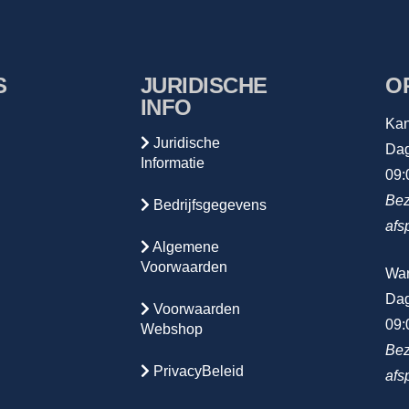
S
JURIDISCHE
O
INFO
Kan
Juridische
Dag
Informatie
09:
Bez
Bedrijfsgegevens
afs
Algemene
Voorwaarden
Wa
Dag
Voorwaarden
09:
Webshop
Bez
PrivacyBeleid
afs