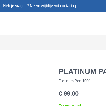
Heb je vragen? Neem vrijblijvend contact op!
PLATINUM PA
Platinum Pan 1001
€
99,00
Op voorraad