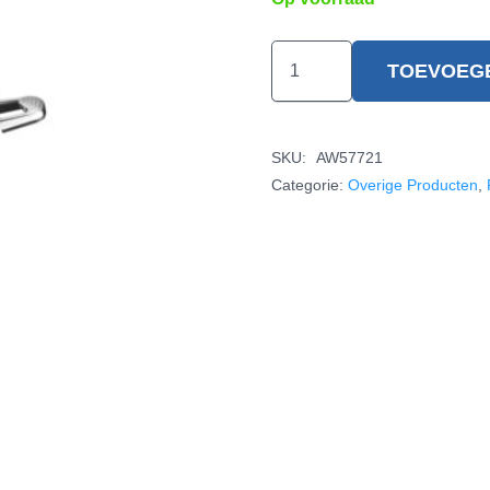
Platinum
TOEVOEG
Pan
1001
aantal
SKU:
AW57721
Categorie:
Overige Producten
,