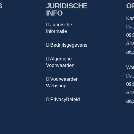
S
JURIDISCHE
O
INFO
Kan
Juridische
Dag
Informatie
09:
Bez
Bedrijfsgegevens
afs
Algemene
Voorwaarden
Wa
Dag
Voorwaarden
09:
Webshop
Bez
PrivacyBeleid
afs