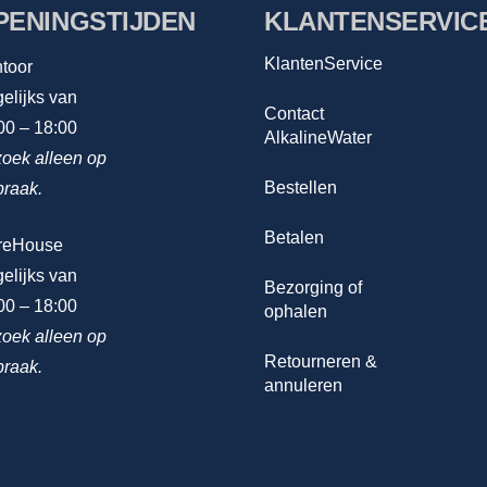
PENINGSTIJDEN
KLANTENSERVIC
KlantenService
toor
elijks van
Contact
00 – 18:00
AlkalineWater
oek alleen op
Bestellen
praak.
Betalen
reHouse
elijks van
Bezorging of
00 – 18:00
ophalen
oek alleen op
Retourneren &
praak.
annuleren