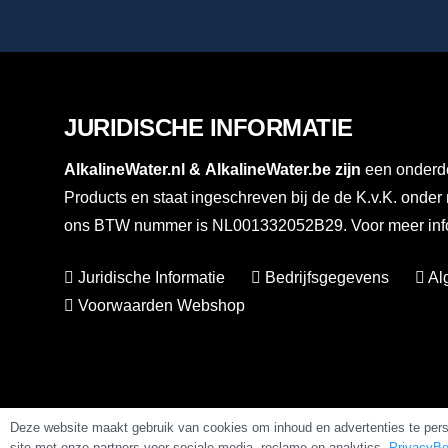
JURIDISCHE INFORMATIE
AlkalineWater.nl
&
AlkalineWater.be
zijn
een onderde
Products en staat ingeschreven bij de de K.v.K. ond
ons BTW nummer is NL001332052B29. Voor meer info
Juridische Informatie
Bedrijfsgegevens
Al
Voorwaarden Webshop
Deze website maakt gebruik van cookies om inhoud en advertenties te perso
site met onze partners voor sociale media, reclame en analytics.
PrivacyBe