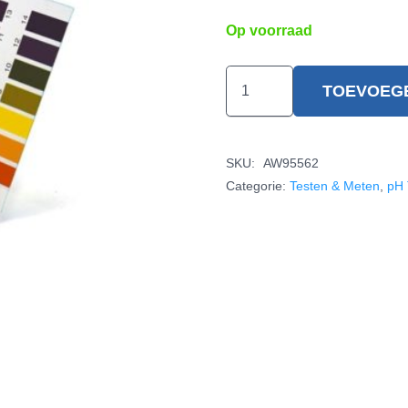
Op voorraad
pH
TOEVOEG
testpapier
aantal
SKU:
AW95562
Categorie:
Testen & Meten
,
pH 