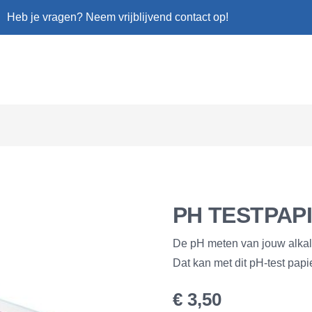
Heb je vragen? Neem vrijblijvend contact op!
PH TESTPAP
De pH meten van jouw alkali
Dat kan met dit pH-test papi
€
3,50