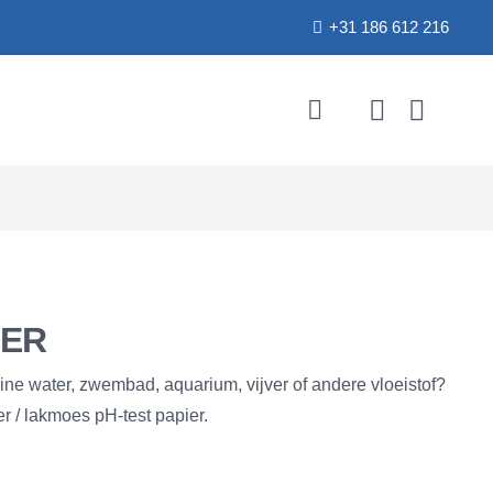
+31 186 612 216
IER
ne water, zwembad, aquarium, vijver of andere vloeistof?
er / lakmoes pH-test papier.