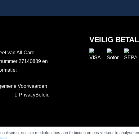
VEILIG BETA
el van All Care
er nummer 27140889 en
rmatie:
gemene Voorwaarden
PrivacyBeleid
naliseren, sociale mediafuncties aan te bieden en ons verkeer te analysere
leid