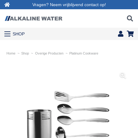
Vragen? Neem vrijblijvend contact op!
SHOP
Home
~
Shop
~
Overige Producten
~
Platinum Cookware