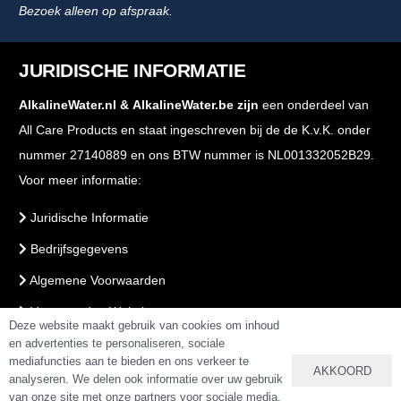
Bezoek alleen op afspraak.
JURIDISCHE INFORMATIE
AlkalineWater.nl
&
AlkalineWater.be
zijn
een onderdeel van
All Care Products en staat ingeschreven bij de de K.v.K. onder
nummer 27140889 en ons BTW nummer is NL001332052B29.
Voor meer informatie:
Juridische Informatie
Bedrijfsgegevens
Algemene Voorwaarden
Voorwaarden Webshop
Deze website maakt gebruik van cookies om inhoud
PrivacyBeleid
en advertenties te personaliseren, sociale
mediafuncties aan te bieden en ons verkeer te
AKKOORD
analyseren. We delen ook informatie over uw gebruik
van onze site met onze partners voor sociale media,