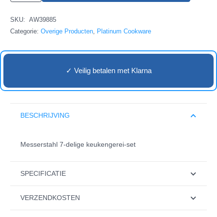
delige
SKU:
AW39885
keukengerei-
Categorie:
Overige Producten
,
Platinum Cookware
set
aantal
✓ Veilig betalen met Klarna
BESCHRIJVING
Messerstahl 7-delige keukengerei-set
SPECIFICATIE
VERZENDKOSTEN