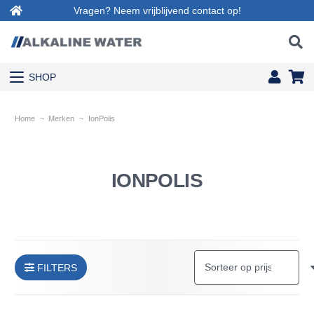
Vragen? Neem vrijblijvend contact op!
SHOP
Home
~
Merken
~
IonPolis
IONPOLIS
FILTERS