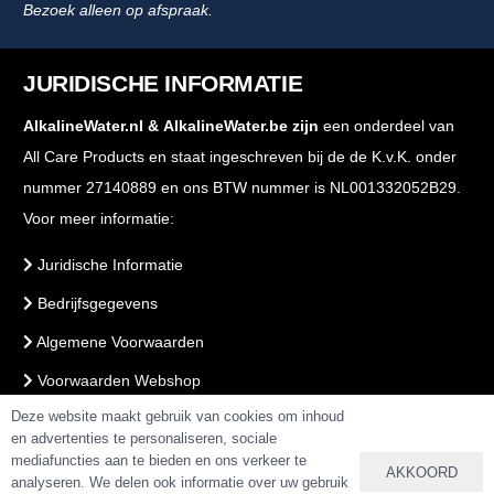
Bezoek alleen op afspraak.
JURIDISCHE INFORMATIE
AlkalineWater.nl
&
AlkalineWater.be
zijn
een onderdeel van
All Care Products en staat ingeschreven bij de de K.v.K. onder
nummer 27140889 en ons BTW nummer is NL001332052B29.
Voor meer informatie:
Juridische Informatie
Bedrijfsgegevens
Algemene Voorwaarden
Voorwaarden Webshop
Deze website maakt gebruik van cookies om inhoud
PrivacyBeleid
en advertenties te personaliseren, sociale
mediafuncties aan te bieden en ons verkeer te
AKKOORD
analyseren. We delen ook informatie over uw gebruik
VEILIG BETALEN & BESTELLEN