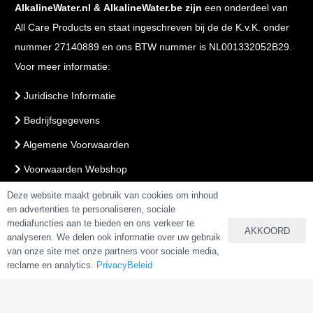
AlkalineWater.nl
&
AlkalineWater.be
zijn
een onderdeel van
All Care Products en staat ingeschreven bij de de K.v.K. onder
nummer 27140889 en ons BTW nummer is NL001332052B29.
Voor meer informatie:
Juridische Informatie
Bedrijfsgegevens
Algemene Voorwaarden
Voorwaarden Webshop
PrivacyBeleid
Deze website maakt gebruik van cookies om inhoud
en advertenties te personaliseren, sociale
mediafuncties aan te bieden en ons verkeer te
AKKOORD
analyseren. We delen ook informatie over uw gebruik
VEILIG BETALEN & BESTELLEN
van onze site met onze partners voor sociale media,
reclame en analytics.
PrivacyBeleid