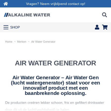
Vragen? Neem vrijblijvend contact op!
SHOP
Home
~
Merken
~
Air Water Generator
AIR WATER GENERATOR
Air Water Generator – Air Water Gen
(lucht watergenerator) staat voor een
innovatief product met een
baanbrekende oplossing.
De producten creëren lekker schoon, fris en gefiltert drinkwater
door dit uit de lucht(vochtigheid) te halen.