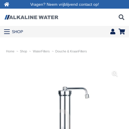
Vragen? Neem vrijblijvend contact op!
SHOP
Home
~
Shop
~
WaterFilters
~
Douche & KraanFilters