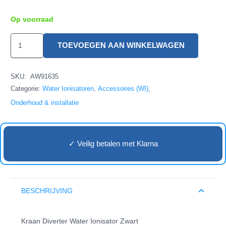
Op voorraad
Kraan
TOEVOEGEN AAN WINKELWAGEN
Diverter
Water
SKU:
AW91635
Ionisator
Categorie:
Water Ionisatoren
,
Accessoires (WI)
,
Zwart
Onderhoud & installatie
aantal
✓ Veilig betalen met Klarna
BESCHRIJVING
Kraan Diverter Water Ionisator Zwart