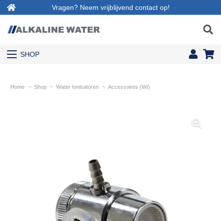
Vragen? Neem vrijblijvend contact op!
SHOP
Home
~
Shop
~
Water Ionisatoren
~
Accessoires (WI)