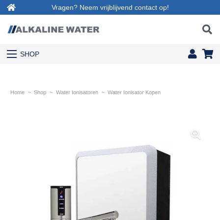
Vragen? Neem vrijblijvend contact op!
SHOP
Home
~
Shop
~
Water Ionisatoren
~
Water Ionisator Kopen